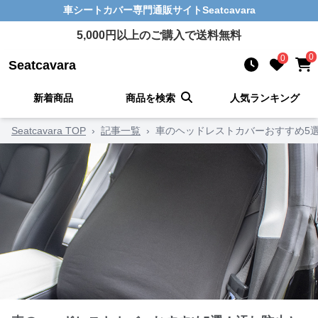
車シートカバー
専門通販サイト
Seatcavara
5,000
円以上のご購入で送料無料
0
0
Seatcavara
新着商品
商品を検索
人気ランキング
Seatcavara TOP
›
記事一覧
›
車のヘッドレストカバーおすすめ5