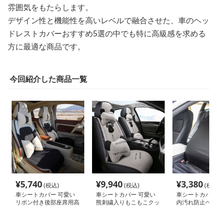
雰囲気をもたらします。
デザイン性と機能性を高いレベルで融合させた、車のヘッ
ドレストカバーおすすめ5選の中でも特に高級感を求める
方に最適な商品です。
今回紹介した商品一覧
¥
5,740
¥
9,940
¥
3,380
(税込)
(税込)
(税込
車シートカバー 可愛い
車シートカバー 可愛い
車シートカバー 
リボン付き後部座席用高
熊刺繍入りもこもこクッ
内汚れ防止ヘッ
級車シートカバー
ション付き運転席カバー
カバーセット