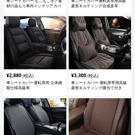
車シートカバー もこもこボア素
車シートカバー運転席専用高級
材の温もり車内インテリアカバ
菱形キルティング合成皮革
ー
¥
2,880
¥
3,300
(税込)
(税込)
車シートカバー運転席用 立体縫
車シートカバー 運転席専用高級
製仕様高級車
菱形キルティング腰当て付き