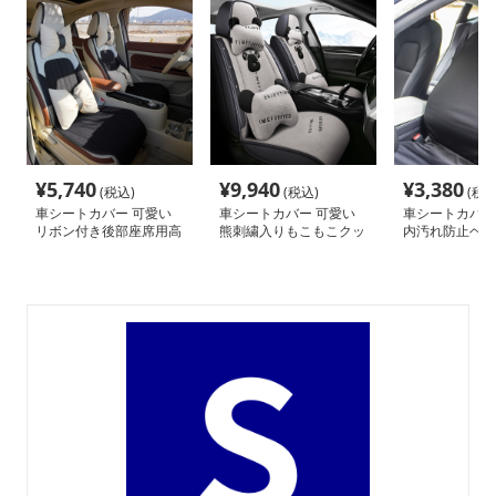
¥
5,740
¥
9,940
¥
3,380
(税込)
(税込)
(税込
車シートカバー 可愛い
車シートカバー 可愛い
車シートカバー 
リボン付き後部座席用高
熊刺繍入りもこもこクッ
内汚れ防止ヘッ
級車シートカバー
ション付き運転席カバー
カバーセット