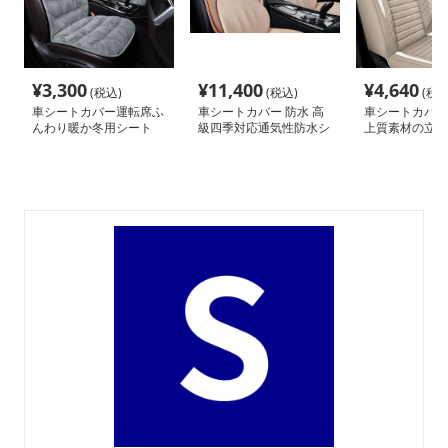
¥
3,300
¥
11,400
¥
4,640
(税込)
(税込)
(税込
車シートカバー運転席ふ
車シートカバー 防水 高
車シートカバー
んわり暖か冬用シート
級四季対応通気性防水シ
上質素材の立体
ートカバー