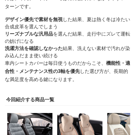
ターンです。
デザイン優先で素材を無視
した結果、夏は熱く冬は冷たい
合成皮革を選んでしまう
リーズナブルな汎用品
を選んだ結果、走行中にズレて運転
の妨げになる
洗濯方法を確認しなかった
結果、洗えない素材で汚れが染
み込んだまま使い続ける
車内シートカバーは毎日使うものだからこそ、
機能性・適
合性・メンテナンス性の3軸を優先
した選び方が、長期的
な満足度を高める鍵になります。
今回紹介する商品一覧