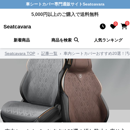
車シートカバー
専門通販サイト
Seatcavara
5,000
円以上のご購入で送料無料
0
0
Seatcavara
新着商品
商品を検索
人気ランキング
Seatcavara TOP
›
記事一覧
›
車内シートカバーおすすめ20選！