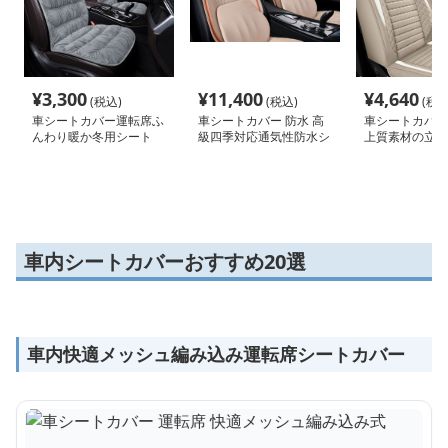
¥
3,300
¥
11,400
¥
4,640
(税込)
(税込)
(税込
車シートカバー運転席ふ
車シートカバー 防水 高
車シートカバー
んわり暖か冬用シート
級四季対応通気性防水シ
上質素材の立体
ートカバー
車内シートカバーおすすめ20選
車内快適メッシュ編み込み運転席シートカバー