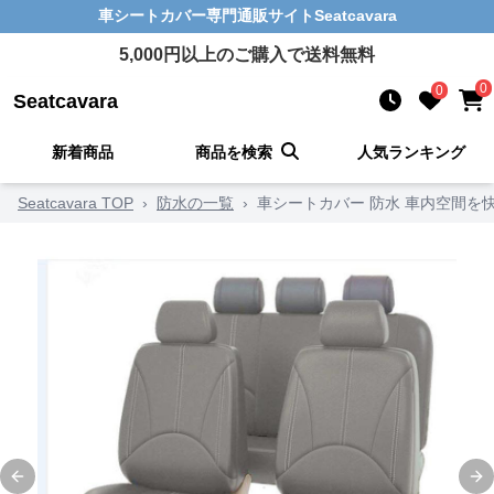
車シートカバー
専門通販サイト
Seatcavara
5,000
円以上のご購入で送料無料
0
0
Seatcavara
新着商品
商品を検索
人気ランキング
Seatcavara TOP
›
防水の一覧
›
車シートカバー 防水 車内空間を
Previous slide
Ne