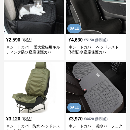
SALE
¥
2,590
¥
4,630
(税込)
¥
5150
(割引前)
車シートカバー 愛犬愛猫用キル
車シートカバー ヘッドレスト一
ティング防水座席保護カバー
体型防水座席保護カバー
SALE
¥
3,120
¥
3,970
(税込)
¥
4420
(割引前)
車シートカバー防水 ヘッドレス
車シートカバー 撥水パーフェク