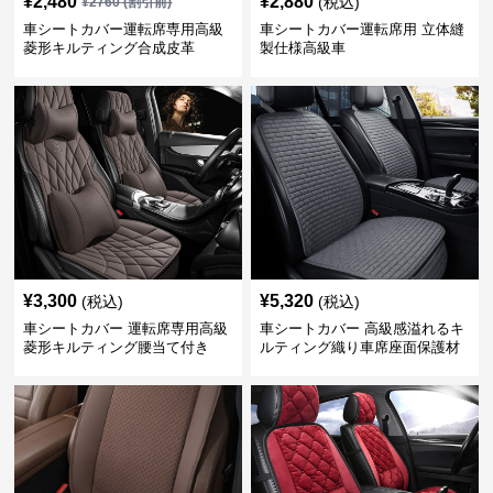
¥
2,480
¥
2,880
(税込)
¥
2760
(割引前)
車シートカバー運転席専用高級
車シートカバー運転席用 立体縫
菱形キルティング合成皮革
製仕様高級車
¥
3,300
¥
5,320
(税込)
(税込)
車シートカバー 運転席専用高級
車シートカバー 高級感溢れるキ
菱形キルティング腰当て付き
ルティング織り車席座面保護材