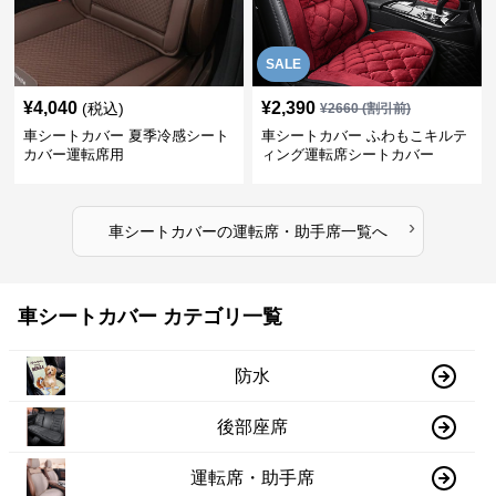
SALE
¥
4,040
¥
2,390
(税込)
¥
2660
(割引前)
車シートカバー 夏季冷感シート
車シートカバー ふわもこキルテ
カバー運転席用
ィング運転席シートカバー
›
車シートカバー
の
運転席・助手席
一覧へ
車シートカバー カテゴリ一覧
防水
後部座席
運転席・助手席