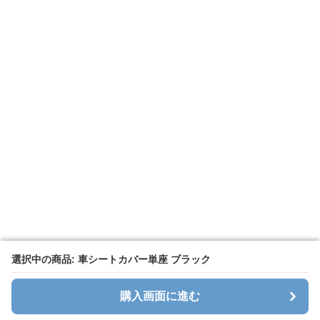
選択中の商品: 車シートカバー単座 ブラック
選択中の商品: 車シートカバー単座 ブラック
購入画面に進む
購入画面に進む