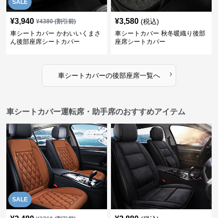
SALE
¥
3,940
¥
3,580
(税込)
¥
4380
(割引前)
車シートカバー かわいいくまさ
車シートカバー 秋冬暖織り後部
ん後部座席シートカバー
座席シートカバー
›
車シートカバー
の
後部座席
一覧へ
車シートカバー運転席・助手席のおすすめアイテム
SALE