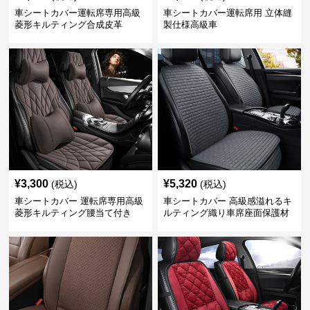
車シートカバー運転席専用高級
車シートカバー運転席用 立体縫
菱形キルティング合成皮革
製仕様高級車
¥
3,300
¥
5,320
(税込)
(税込)
車シートカバー 運転席専用高級
車シートカバー 高級感溢れるキ
菱形キルティング腰当て付き
ルティング織り車席座面保護材