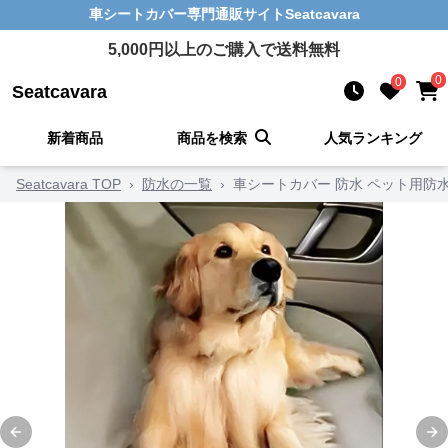
車シートカバー
専門通販サイト
Seatcavara
5,000
円以上のご購入で送料無料
0
0
Seatcavara
新着商品
商品を検索
人気ランキング
Seatcavara TOP
›
防水の一覧
›
車シートカバー 防水 ペット用防
Previous slide
Ne