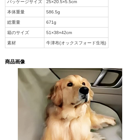
パッケージサイズ
25×20.5×5.5cm
本体重量
586.5g
総重量
671g
箱のサイズ
51×38×42cm
素材
牛津布(オックスフォード生地)
商品画像