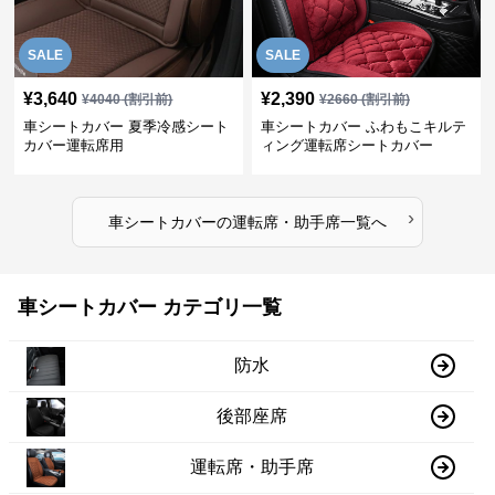
SALE
SALE
¥
3,640
¥
2,390
¥
4040
(割引前)
¥
2660
(割引前)
車シートカバー 夏季冷感シート
車シートカバー ふわもこキルテ
カバー運転席用
ィング運転席シートカバー
›
車シートカバー
の
運転席・助手席
一覧へ
車シートカバー カテゴリ一覧
防水
後部座席
運転席・助手席