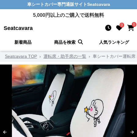
車シートカバー
専門通販サイト
Seatcavara
5,000
円以上のご購入で送料無料
0
0
Seatcavara
新着商品
商品を検索
人気ランキング
Seatcavara TOP
›
運転席・助手席の一覧
›
車シートカバー運転席
Previous slide
Ne