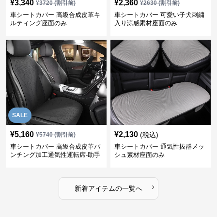
¥
3,340
¥
2,360
¥
3720
(割引前)
¥
2630
(割引前)
車シートカバー 高級合成皮革キ
車シートカバー 可愛い子犬刺繍
ルティング座面のみ
入り涼感素材座面のみ
SALE
¥
5,160
¥
2,130
(税込)
¥
5740
(割引前)
車シートカバー 高級合成皮革パ
車シートカバー 通気性抜群メッ
ンチング加工通気性運転席-助手
シュ素材座面のみ
席
›
新着アイテムの一覧へ