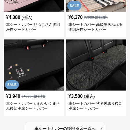
SALE
¥
4,380
¥
6,370
(税込)
¥
7080
(割引前)
車シートカバー ひつじさん後部
車シートカバー 高級感あふれる
座席シートカバー
後部座席シートカバー
SALE
¥
3,940
¥
3,580
(税込)
¥
4380
(割引前)
車シートカバー かわいいくまさ
車シートカバー 秋冬暖織り後部
ん後部座席シートカバー
座席シートカバー
›
車シートカバー
の
後部座席
一覧へ