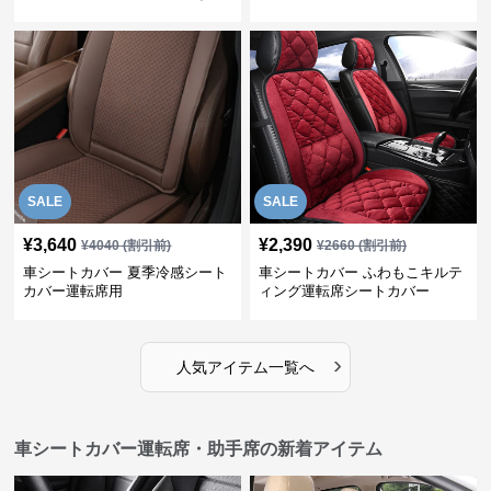
SALE
SALE
¥
3,640
¥
2,390
¥
4040
(割引前)
¥
2660
(割引前)
車シートカバー 夏季冷感シート
車シートカバー ふわもこキルテ
カバー運転席用
ィング運転席シートカバー
›
人気アイテム一覧へ
車シートカバー運転席・助手席の新着アイテム