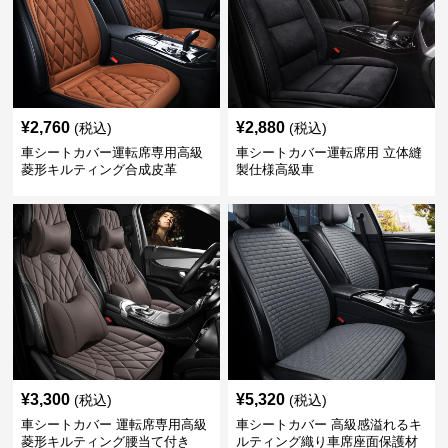
¥
2,760
¥
2,880
(税込)
(税込)
車シートカバー運転席専用高級
車シートカバー運転席用 立体縫
菱形キルティング合成皮革
製仕様高級車
¥
3,300
¥
5,320
(税込)
(税込)
車シートカバー 運転席専用高級
車シートカバー 高級感溢れるキ
菱形キルティング腰当て付き
ルティング織り車席座面保護材