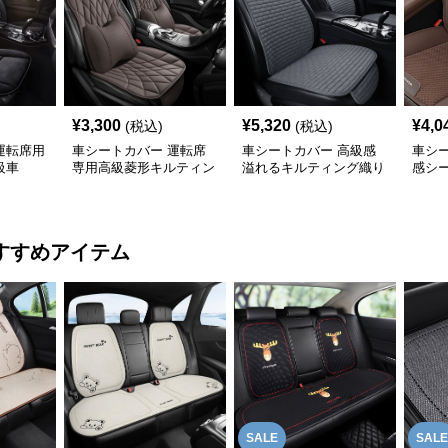
¥
3,300
¥
5,320
¥
4,0
(税込)
(税込)
運転席用
車シートカバー 運転席
車シートカバー 高級感
車シ
級車
専用高級菱形キルティン
溢れるキルティング織り
感シ
グ腰当て付き
車席座面保護材
すすめアイテム
SALE
SALE