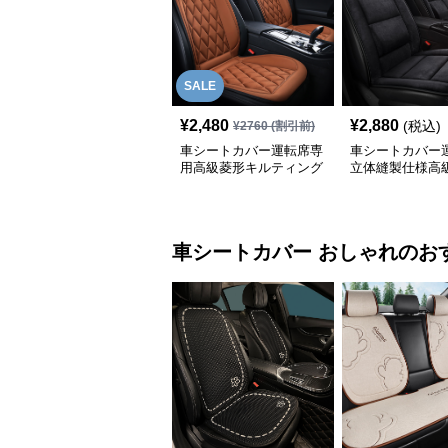
SALE
¥
2,480
¥
2,880
(税込)
¥
2760
(割引前)
車シートカバー運転席専
車シートカバー
用高級菱形キルティング
立体縫製仕様高
合成皮革
車シートカバー
おしゃれ
のお