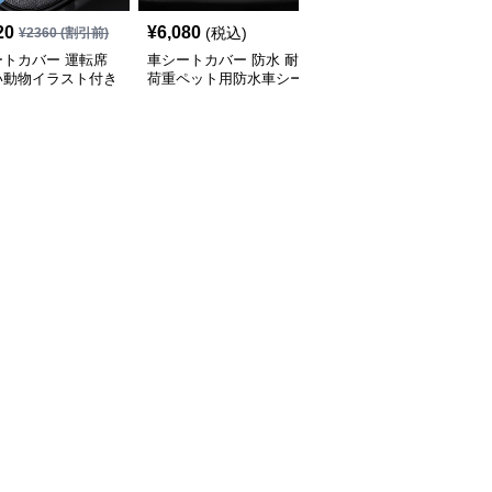
20
¥
6,080
¥
4,270
(税込)
(税込)
¥
2360
(割引前)
ートカバー 運転席
車シートカバー 防水 耐
車シートカバー 立体縫
い動物イラスト付き
荷重ペット用防水車シー
製デザイン車用シートカ
クッション
トカバー
バー全席セット