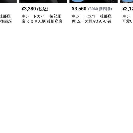
¥
3,380
¥
3,560
¥
2,1
(税込)
¥
3960
(割引前)
後部座
車シートカバー 後部座
車シートカバー 後部座
車シ
 後部座
席 くまさん柄 後部座席
席 ムース柄かわいい後
可愛
シートカバー
部座席クッション
前席