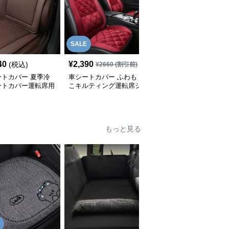
SALE
40
¥
2,390
¥
5,320
(税込)
(税込)
¥
2660
(割引前)
ートカバー 夏季冷
車シートカバー ふわも
車シートカバー 天然木
ートカバー運転席用
こキルティング運転席シ
珠マッサージシートカバ
ートカバー
ー
もっと見る