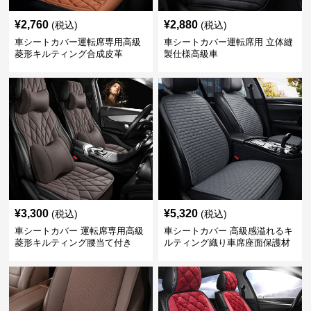
¥
2,760
¥
2,880
(税込)
(税込)
車シートカバー運転席専用高級
車シートカバー運転席用 立体縫
菱形キルティング合成皮革
製仕様高級車
¥
3,300
¥
5,320
(税込)
(税込)
車シートカバー 運転席専用高級
車シートカバー 高級感溢れるキ
菱形キルティング腰当て付き
ルティング織り車席座面保護材