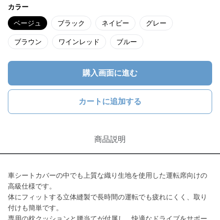
カラー
ベージュ
ブラック
ネイビー
グレー
ブラウン
ワインレッド
ブルー
購入画面に進む
カートに追加する
商品説明
車シートカバーの中でも上質な織り生地を使用した運転席向けの
高級仕様です。
体にフィットする立体縫製で長時間の運転でも疲れにくく、取り
付けも簡単です。
専用の枕クッションと腰当てが付属し、快適なドライブをサポー