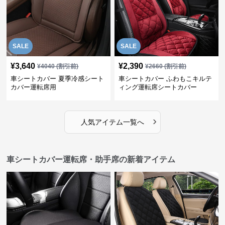
SALE
SALE
¥
3,640
¥
2,390
¥
4040
(割引前)
¥
2660
(割引前)
車シートカバー 夏季冷感シート
車シートカバー ふわもこキルテ
カバー運転席用
ィング運転席シートカバー
›
人気アイテム一覧へ
車シートカバー運転席・助手席の新着アイテム