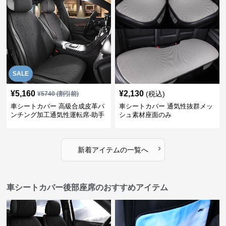
SALE
¥
5,160
¥
2,130
(税込)
¥
5740
(割引前)
車シートカバー 高級合成皮革パ
車シートカバー 通気性抜群メッ
ンチング加工通気性運転席-助手
シュ素材座面のみ
席
›
新着アイテムの一覧へ
車シートカバー後部座席のおすすめアイテム