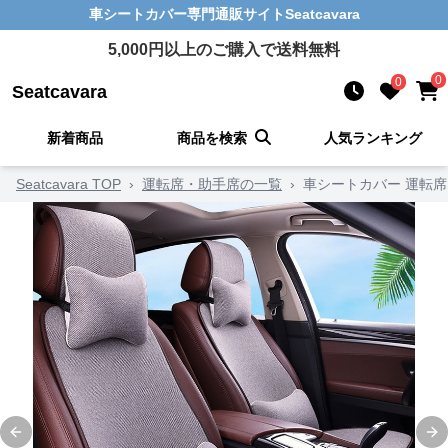
車シートカバー
専門通販サイト
Seatcavara
5,000
円以上のご購入で送料無料
0
0
Seatcavara
新着商品
商品を検索
人気ランキング
Seatcavara TOP
›
運転席・助手席の一覧
›
車シートカバー 運転席
Previous slide
Ne