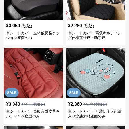
¥
3,050
¥
2,280
(税込)
(税込)
車シートカバー 立体低反発クッ
車シートカバー 高級キルティン
ション座面のみ
グ仕様運転席・助手席
SALE
SALE
¥
3,340
¥
2,360
¥
3720
(割引前)
¥
2630
(割引前)
車シートカバー 高級合成皮革キ
車シートカバー 可愛い子犬刺繍
ルティング座面のみ
入り涼感素材座面のみ