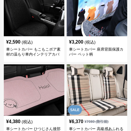
¥
2,590
¥
3,200
(税込)
(税込)
車シートカバー もこもこボア素
車シートカバー 座席背面保護カ
材の温もり車内インテリアカバ
バー ペット柄
ー
SALE
¥
4,380
¥
6,370
(税込)
¥
7080
(割引前)
車シートカバー ひつじさん後部
車シートカバー 高級感あふれる