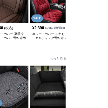
SALE
40
¥
2,390
¥
5,320
(税込)
(税込)
¥
2660
(割引前)
ートカバー 夏季冷
車シートカバー ふわも
車シートカバー 天然木
ートカバー運転席用
こキルティング運転席シ
珠マッサージシートカバ
ートカバー
ー
もっと見る