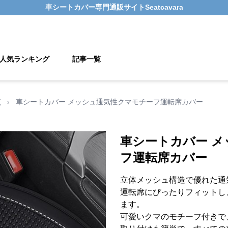
車シートカバー
専門通販サイト
Seatcavara
人気ランキング
記事一覧
覧
›
車シートカバー メッシュ通気性クマモチーフ運転席カバー
車シートカバー 
フ運転席カバー
立体メッシュ構造で優れた通
運転席にぴったりフィットし
ます。
可愛いクマのモチーフ付きで