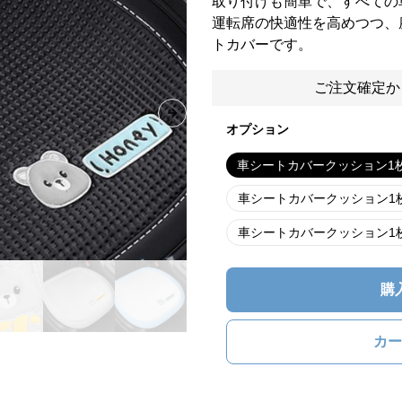
取り付けも簡単で、すべての
運転席の快適性を高めつつ、
トカバーです。
ご注文確定か
Next slide
オプション
車シートカバークッション1
車シートカバークッション1
車シートカバークッション1
購
カー