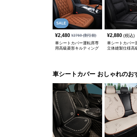
SALE
¥
2,480
¥
2,880
(税込)
¥
2760
(割引前)
車シートカバー運転席専
車シートカバー
用高級菱形キルティング
立体縫製仕様高
合成皮革
車シートカバー
おしゃれ
のお