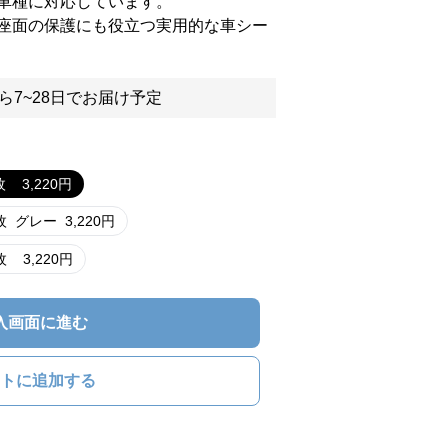
車種に対応しています。
座面の保護にも役立つ実用的な車シー
ら7~28日でお届け予定
枚
3,220
円
枚
グレー
3,220
円
枚
3,220
円
入画面に進む
トに追加する