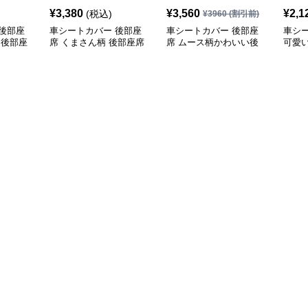
¥
3,380
¥
3,560
¥
2,1
(税込)
¥
3960
(割引前)
後部座
車シートカバー 後部座
車シートカバー 後部座
車シ
 後部座
席 くまさん柄 後部座席
席 ムース柄かわいい後
可愛
シートカバー
部座席クッション
前席