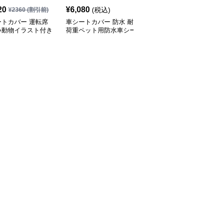
20
¥
6,080
¥
4,270
(税込)
(税込)
¥
2360
(割引前)
ートカバー 運転席
車シートカバー 防水 耐
車シートカバー 立体縫
い動物イラスト付き
荷重ペット用防水車シー
製デザイン車用シートカ
クッション
トカバー
バー全席セット