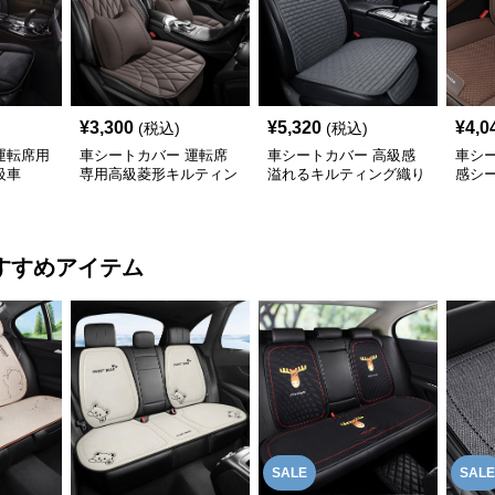
¥
3,300
¥
5,320
¥
4,0
(税込)
(税込)
運転席用
車シートカバー 運転席
車シートカバー 高級感
車シ
級車
専用高級菱形キルティン
溢れるキルティング織り
感シ
グ腰当て付き
車席座面保護材
すすめアイテム
SALE
SALE