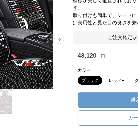
模様が美しく配置されており
す。
取り付けも簡単で、シートに
は実用性と見た目の良さを兼
ご注文確定か
Next slide
43,120
円
カラー
ブラック
レッド+
購
カー