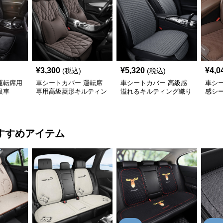
¥
3,300
¥
5,320
¥
4,0
(税込)
(税込)
運転席用
車シートカバー 運転席
車シートカバー 高級感
車シ
級車
専用高級菱形キルティン
溢れるキルティング織り
感シ
グ腰当て付き
車席座面保護材
すすめアイテム