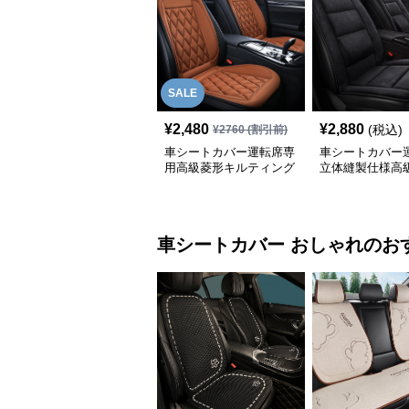
SALE
¥
2,480
¥
2,880
(税込)
¥
2760
(割引前)
車シートカバー運転席専
車シートカバー
用高級菱形キルティング
立体縫製仕様高
合成皮革
車シートカバー
おしゃれ
のお