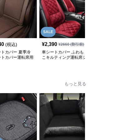
SALE
40
¥
2,390
¥
5,320
(税込)
(税込)
¥
2660
(割引前)
ートカバー 夏季冷
車シートカバー ふわも
車シートカバー 天然木
ートカバー運転席用
こキルティング運転席シ
珠マッサージシートカバ
ートカバー
ー
もっと見る