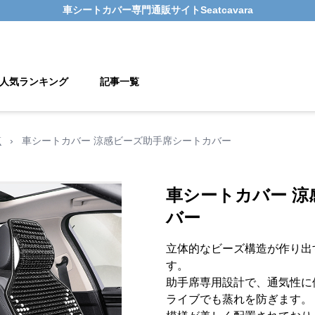
車シートカバー
専門通販サイト
Seatcavara
人気ランキング
記事一覧
覧
›
車シートカバー 涼感ビーズ助手席シートカバー
車シートカバー 
バー
立体的なビーズ構造が作り出
す。
助手席専用設計で、通気性に
ライブでも蒸れを防ぎます。