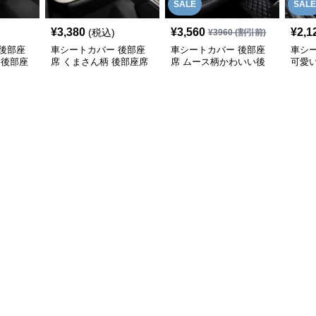
SALE
SALE
¥
3,380
¥
3,560
¥
2,1
(税込)
¥
3960
(割引前)
後部座
車シートカバー 後部座
車シートカバー 後部座
車シ
 後部座
席 くまさん柄 後部座席
席 ムース柄かわいい後
可愛
シートカバー
部座席クッション
前席