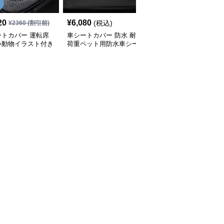
20
¥
6,080
¥
4,270
(税込)
(税込)
¥
2360
(割引前)
ートカバー 運転席
車シートカバー 防水 耐
車シートカバー 立体縫
い動物イラスト付き
荷重ペット用防水車シー
製デザイン車用シートカ
クッション
トカバー
バー全席セット