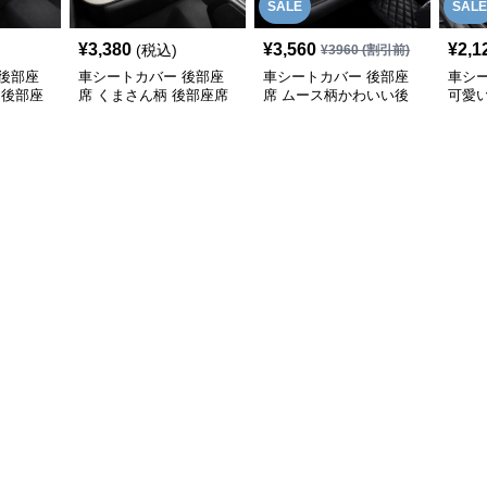
SALE
SALE
¥
3,380
¥
3,560
¥
2,1
(税込)
¥
3960
(割引前)
後部座
車シートカバー 後部座
車シートカバー 後部座
車シ
 後部座
席 くまさん柄 後部座席
席 ムース柄かわいい後
可愛
シートカバー
部座席クッション
前席