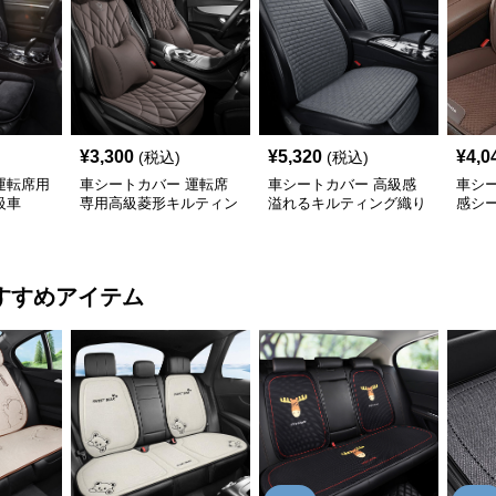
¥
3,300
¥
5,320
¥
4,0
(税込)
(税込)
運転席用
車シートカバー 運転席
車シートカバー 高級感
車シ
級車
専用高級菱形キルティン
溢れるキルティング織り
感シ
グ腰当て付き
車席座面保護材
すすめアイテム