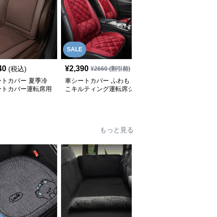
SALE
40
¥
2,390
¥
5,320
(税込)
(税込)
¥
2660
(割引前)
ートカバー 夏季冷
車シートカバー ふわも
車シートカバー 天然木
ートカバー運転席用
こキルティング運転席シ
珠マッサージシートカバ
ートカバー
ー
もっと見る