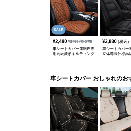
SALE
¥
2,480
¥
2,880
(税込)
¥
2760
(割引前)
車シートカバー運転席専
車シートカバー
用高級菱形キルティング
立体縫製仕様高
合成皮革
車シートカバー
おしゃれ
のお