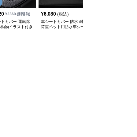
20
¥
6,080
¥
4,270
(税込)
(税込)
¥
2360
(割引前)
ートカバー 運転席
車シートカバー 防水 耐
車シートカバー 立体縫
い動物イラスト付き
荷重ペット用防水車シー
製デザイン車用シートカ
クッション
トカバー
バー全席セット