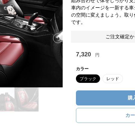
組み合わせで体をしっかり支
車内のイメージを一新する車
の空間に変えましょう。取り
です。
ご注文確定か
Next slide
7,320
円
カラー
ブラック
レッド
購
カー