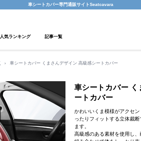
車シートカバー
専門通販サイト
Seatcavara
人気ランキング
記事一覧
覧
›
車シートカバー くまさんデザイン 高級感シートカバー
車シートカバー く
ートカバー
かわいいくま模様がアクセン
ったりフィットする立体裁断
ます。
高級感のある素材を使用し、