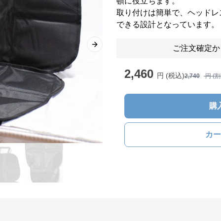
頓に役立ちます。
取り付けは簡単で、ヘッドレ
できる設計となっています。
ご注文確定か
Next slide
2,460
円 (税込)
2,740
円 (
購
カー