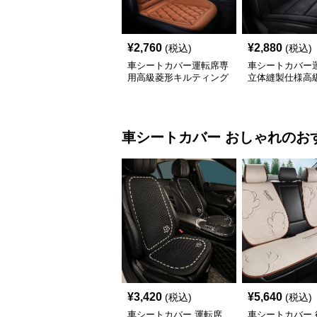
¥
2,760
¥
2,880
(税込)
(税込)
車シートカバー運転席専
車シートカバー
用高級菱形キルティング
立体縫製仕様高
合成皮革
車シートカバー
おしゃれ
のお
¥
3,420
¥
5,640
(税込)
(税込)
車シートカバー 運転席
車シートカバー 