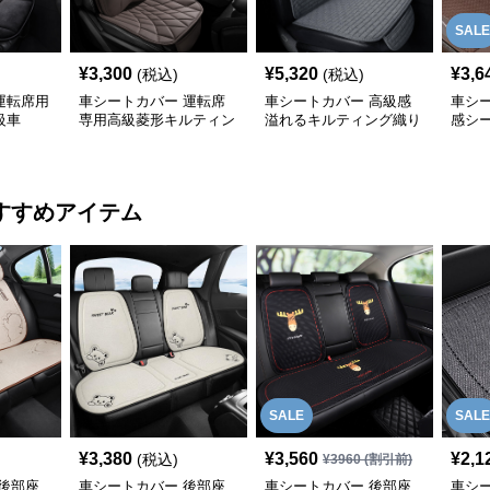
SALE
¥
3,300
¥
5,320
¥
3,6
(税込)
(税込)
運転席用
車シートカバー 運転席
車シートカバー 高級感
車シ
級車
専用高級菱形キルティン
溢れるキルティング織り
感シ
グ腰当て付き
車席座面保護材
すすめアイテム
SALE
SALE
¥
3,380
¥
3,560
¥
2,1
(税込)
¥
3960
(割引前)
後部座
車シートカバー 後部座
車シートカバー 後部座
車シ