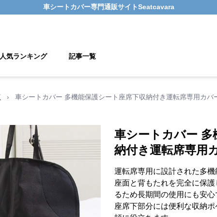
車シートカバー
専門通販サイト
Seatcavara
人気ランキング
記事一覧
覧
›
車シートカバー 多機能保護シート座席下収納付き運転席専用カバ
車シートカバー 多
納付き運転席専用
運転席専用に設計された多機
座面と背もたれを完全に保護
るため長期間の使用にも安心
座席下部分には便利な収納ポ