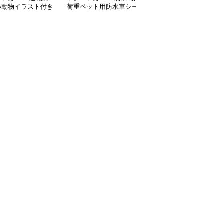
い動物イラスト付き
荷重ペット用防水車シー
製デザイン車用シートカ
クッション
トカバー
バー全席セット