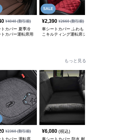
SALE
SALE
40
¥
2,390
¥
4,790
¥
4040
(割引前)
¥
2660
(割引前)
¥
5320
(割引前)
ートカバー 夏季冷
車シートカバー ふわも
車シートカバー 天然木
ートカバー運転席用
こキルティング運転席シ
珠マッサージシートカバ
ートカバー
ー
もっと見る
20
¥
6,080
¥
4,270
(税込)
(税込)
¥
2360
(割引前)
ートカバー 運転席
車シートカバー 防水 耐
車シートカバー 立体縫