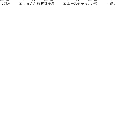
 後部座
席 くまさん柄 後部座席
席 ムース柄かわいい後
可愛
シートカバー
部座席クッション
前席