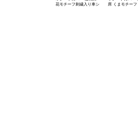
花モチーフ刺繍入り車シ
席 くまモチーフ
ート
席シートカバー