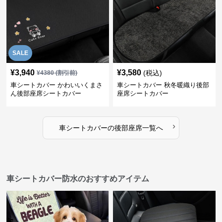
SALE
¥
3,940
¥
3,580
(税込)
¥
4380
(割引前)
車シートカバー かわいいくまさ
車シートカバー 秋冬暖織り後部
ん後部座席シートカバー
座席シートカバー
›
車シートカバー
の
後部座席
一覧へ
車シートカバー防水のおすすめアイテム