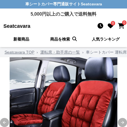
車シートカバー
専門通販サイト
Seatcavara
5,000
円以上のご購入で送料無料
0
0
Seatcavara
新着商品
商品を検索
人気ランキング
Seatcavara TOP
›
運転席・助手席の一覧
›
車シートカバー 運転
Previous slide
Ne