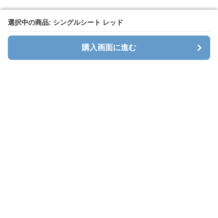
選択中の商品: シングルシート レッド
選択中の商品: シングルシート レッド
購入画面に進む
購入画面に進む
Seatcavara
について
会社概要