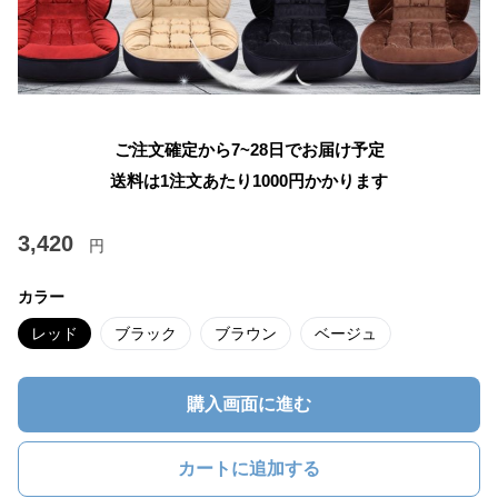
ご注文確定から7~28日でお届け予定
送料は1注文あたり
1000
円かかります
3,420
円
カラー
レッド
ブラック
ブラウン
ベージュ
購入画面に進む
カートに追加する