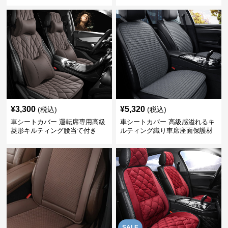
¥
3,300
¥
5,320
(税込)
(税込)
車シートカバー 運転席専用高級
車シートカバー 高級感溢れるキ
菱形キルティング腰当て付き
ルティング織り車席座面保護材
SALE