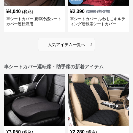
¥
4,040
¥
2,390
(税込)
¥
2660
(割引前)
車シートカバー 夏季冷感シート
車シートカバー ふわもこキルテ
カバー運転席用
ィング運転席シートカバー
›
人気アイテム一覧へ
車シートカバー運転席・助手席の新着アイテム
¥
3,050
¥
2,280
(税込)
(税込)