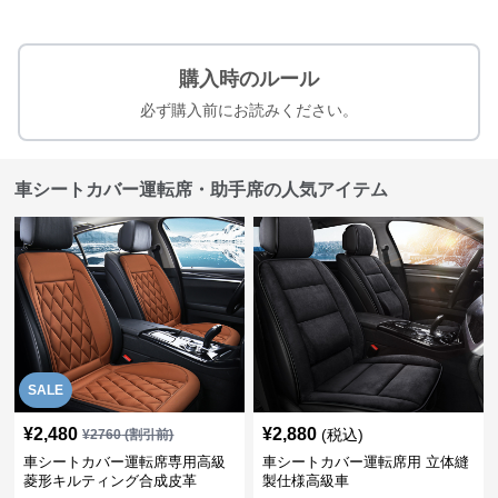
購入時のルール
必ず購入前にお読みください。
車シートカバー運転席・助手席の人気アイテム
SALE
¥
2,480
¥
2,880
(税込)
¥
2760
(割引前)
車シートカバー運転席専用高級
車シートカバー運転席用 立体縫
菱形キルティング合成皮革
製仕様高級車