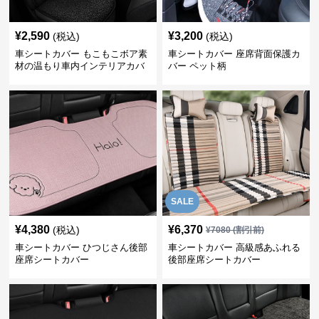
¥
2,590
¥
3,200
(税込)
(税込)
車シートカバー もこもこボア素
車シートカバー 座席背面保護カ
材の温もり車内インテリアカバ
バー ペット柄
ー
SALE
¥
4,380
¥
6,370
(税込)
¥
7080
(割引前)
車シートカバー ひつじさん後部
車シートカバー 高級感あふれる
座席シートカバー
後部座席シートカバー