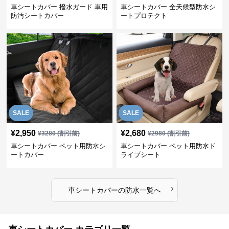
車シートカバー 撥水ガード 車用
車シートカバー 全天候型防水シ
防汚シートカバー
ートプロテクト
SALE
SALE
¥
2,950
¥
2,680
¥
3280
(割引前)
¥
2980
(割引前)
車シートカバー ペット用防水シ
車シートカバー ペット用防水ド
ートカバー
ライブシート
›
車シートカバー
の
防水
一覧へ