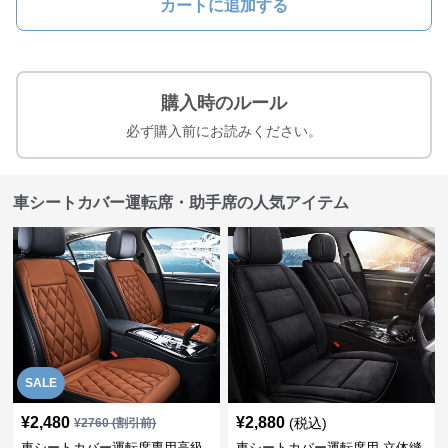
カートに追加する
購入時のルール
必ず購入前にお読みください。
車シートカバー運転席・助手席の人気アイテム
SALE
¥
2,480
¥
2,880
(税込)
¥
2760
(割引前)
車シートカバー運転席専用高級
車シートカバー運転席用 立体縫