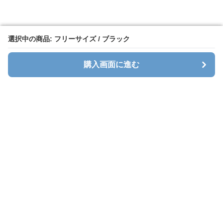
選択中の商品: フリーサイズ / ブラック
選択中の商品: フリーサイズ / ブラック
購入画面に進む
購入画面に進む
Seatcavara
について
会社概要