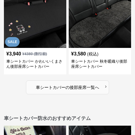
SALE
¥
3,940
¥
3,580
(税込)
¥
4380
(割引前)
車シートカバー かわいいくまさ
車シートカバー 秋冬暖織り後部
ん後部座席シートカバー
座席シートカバー
›
車シートカバー
の
後部座席
一覧へ
車シートカバー防水のおすすめアイテム