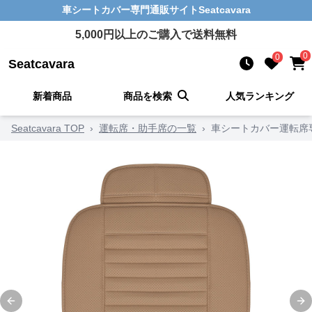
車シートカバー
専門通販サイト
Seatcavara
5,000
円以上のご購入で送料無料
0
0
Seatcavara
新着商品
商品を検索
人気ランキング
Seatcavara TOP
›
運転席・助手席の一覧
›
車シートカバー運転席
Previous slide
Ne