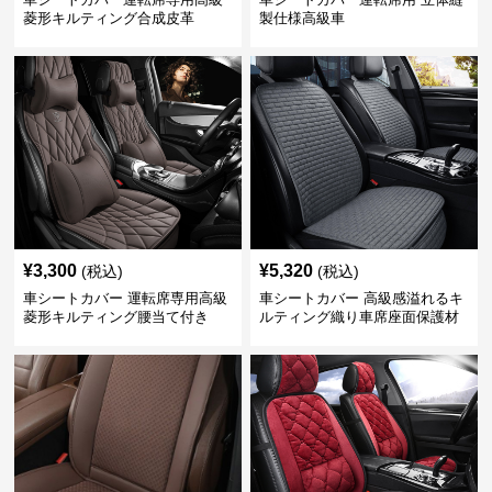
菱形キルティング合成皮革
製仕様高級車
¥
3,300
¥
5,320
(税込)
(税込)
車シートカバー 運転席専用高級
車シートカバー 高級感溢れるキ
菱形キルティング腰当て付き
ルティング織り車席座面保護材