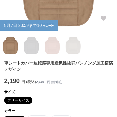
8
月
7
日 23:59まで10%OFF
車シートカバー運転席専用通気性抜群パンチング加工横縞
デザイン
2,190
円 (税込)
2,440
円 (割引前)
サイズ
フリーサイズ
カラー