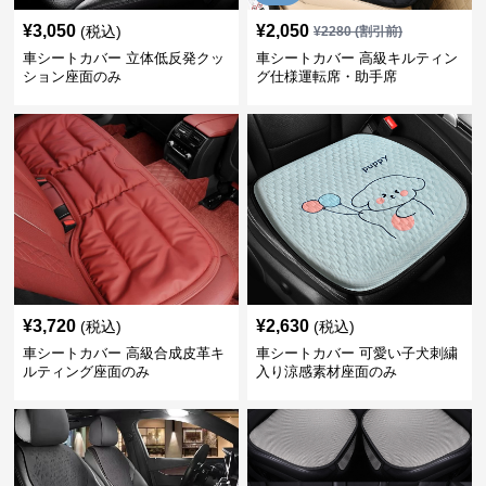
¥
3,050
¥
2,050
(税込)
¥
2280
(割引前)
車シートカバー 立体低反発クッ
車シートカバー 高級キルティン
ション座面のみ
グ仕様運転席・助手席
¥
3,720
¥
2,630
(税込)
(税込)
車シートカバー 高級合成皮革キ
車シートカバー 可愛い子犬刺繍
ルティング座面のみ
入り涼感素材座面のみ