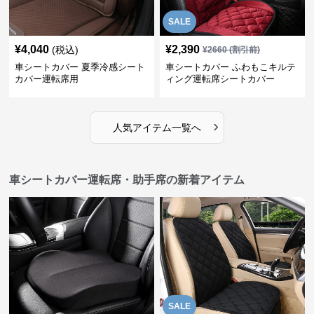
SALE
¥
4,040
¥
2,390
(税込)
¥
2660
(割引前)
車シートカバー 夏季冷感シート
車シートカバー ふわもこキルテ
カバー運転席用
ィング運転席シートカバー
›
人気アイテム一覧へ
車シートカバー運転席・助手席の新着アイテム
SALE