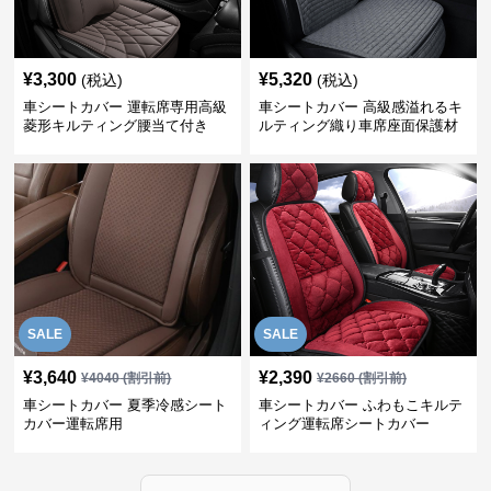
¥
3,300
¥
5,320
(税込)
(税込)
車シートカバー 運転席専用高級
車シートカバー 高級感溢れるキ
菱形キルティング腰当て付き
ルティング織り車席座面保護材
SALE
SALE
¥
3,640
¥
2,390
¥
4040
(割引前)
¥
2660
(割引前)
車シートカバー 夏季冷感シート
車シートカバー ふわもこキルテ
カバー運転席用
ィング運転席シートカバー