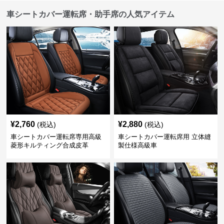
車シートカバー運転席・助手席の人気アイテム
¥
2,760
¥
2,880
(税込)
(税込)
車シートカバー運転席専用高級
車シートカバー運転席用 立体縫
菱形キルティング合成皮革
製仕様高級車