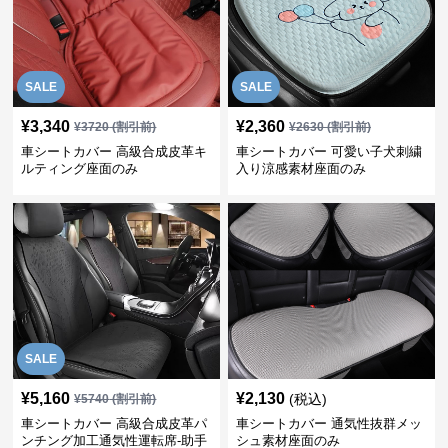
SALE
SALE
¥
3,340
¥
2,360
¥
3720
(割引前)
¥
2630
(割引前)
車シートカバー 高級合成皮革キ
車シートカバー 可愛い子犬刺繍
ルティング座面のみ
入り涼感素材座面のみ
SALE
¥
5,160
¥
2,130
(税込)
¥
5740
(割引前)
車シートカバー 高級合成皮革パ
車シートカバー 通気性抜群メッ
ンチング加工通気性運転席-助手
シュ素材座面のみ