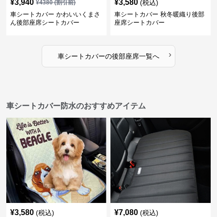
¥
3,940
¥
3,580
(税込)
¥
4380
(割引前)
車シートカバー かわいいくまさ
車シートカバー 秋冬暖織り後部
ん後部座席シートカバー
座席シートカバー
›
車シートカバー
の
後部座席
一覧へ
車シートカバー防水のおすすめアイテム
¥
3,580
¥
7,080
(税込)
(税込)