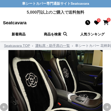
車シートカバー
専門通販サイト
Seatcavara
5,000
円以上のご購入で送料無料
0
0
Seatcavara
新着商品
商品を検索
人気ランキング
Seatcavara TOP
›
運転席・助手席の一覧
›
車シートカバー 花柄
Previous slide
Ne