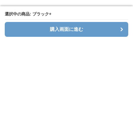
選択中の商品: ブラック+
選択中の商品: ブラック+
購入画面に進む
購入画面に進む
Seatcavara
について
会社概要