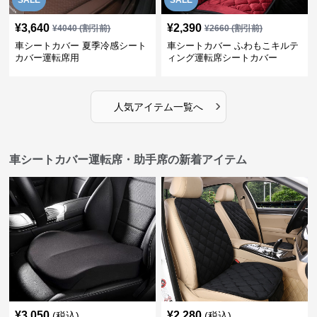
SALE
SALE
¥
3,640
¥
2,390
¥
4040
(割引前)
¥
2660
(割引前)
車シートカバー 夏季冷感シート
車シートカバー ふわもこキルテ
カバー運転席用
ィング運転席シートカバー
›
人気アイテム一覧へ
車シートカバー運転席・助手席の新着アイテム
¥
3,050
¥
2,280
(税込)
(税込)