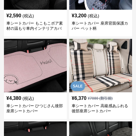
¥
2,590
¥
3,200
(税込)
(税込)
車シートカバー もこもこボア素
車シートカバー 座席背面保護カ
材の温もり車内インテリアカバ
バー ペット柄
ー
SALE
¥
4,380
¥
6,370
(税込)
¥
7080
(割引前)
車シートカバー ひつじさん後部
車シートカバー 高級感あふれる
座席シートカバー
後部座席シートカバー