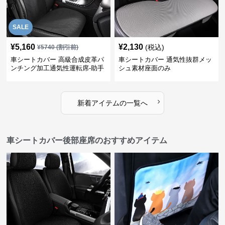
SALE
¥
5,160
¥
2,130
(税込)
¥
5740
(割引前)
車シートカバー 高級合成皮革パ
車シートカバー 通気性抜群メッ
ンチング加工通気性運転席-助手
シュ素材座面のみ
席
›
新着アイテムの一覧へ
車シートカバー後部座席のおすすめアイテム