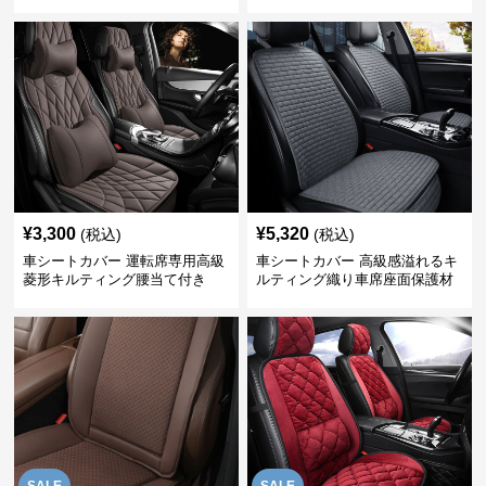
¥
3,300
¥
5,320
(税込)
(税込)
車シートカバー 運転席専用高級
車シートカバー 高級感溢れるキ
菱形キルティング腰当て付き
ルティング織り車席座面保護材