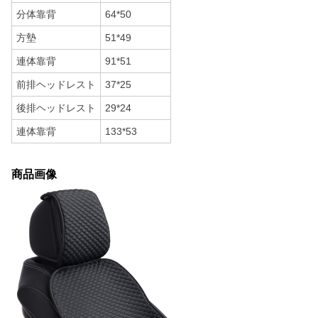
分体靠背
64*50
方墊
51*49
連体靠背
91*51
前排ヘッドレスト
37*25
後排ヘッドレスト
29*24
連体靠背
133*53
商品画像