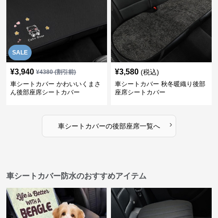
SALE
¥
3,940
¥
3,580
(税込)
¥
4380
(割引前)
車シートカバー かわいいくまさ
車シートカバー 秋冬暖織り後部
ん後部座席シートカバー
座席シートカバー
›
車シートカバー
の
後部座席
一覧へ
車シートカバー防水のおすすめアイテム