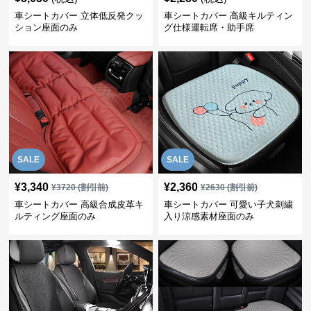
車シートカバー 立体低反発クッ
車シートカバー 高級キルティン
ション座面のみ
グ仕様運転席・助手席
SALE
SALE
¥
3,340
¥
2,360
¥
3720
(割引前)
¥
2630
(割引前)
車シートカバー 高級合成皮革キ
車シートカバー 可愛い子犬刺繍
ルティング座面のみ
入り涼感素材座面のみ