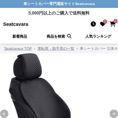
車シートカバー
専門通販サイト
Seatcavara
5,000
円以上のご購入で送料無料
0
0
Seatcavara
新着商品
商品を検索
人気ランキング
Seatcavara TOP
›
運転席・助手席の一覧
›
車シートカバー 立体
Previous slide
Ne