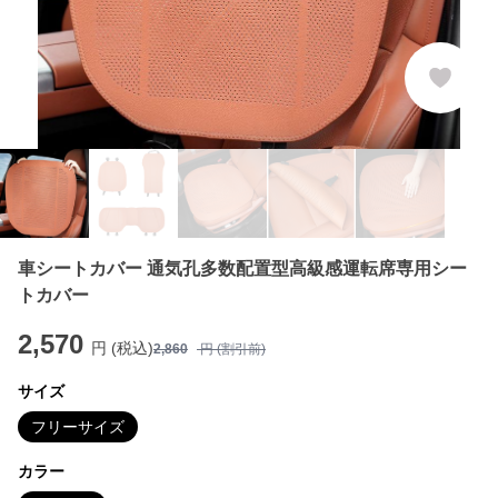
車シートカバー 通気孔多数配置型高級感運転席専用シー
トカバー
2,570
円 (税込)
2,860
円 (割引前)
サイズ
フリーサイズ
カラー