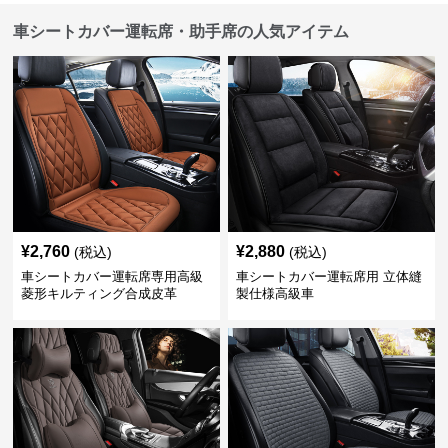
車シートカバー運転席・助手席の人気アイテム
¥
2,760
¥
2,880
(税込)
(税込)
車シートカバー運転席専用高級
車シートカバー運転席用 立体縫
菱形キルティング合成皮革
製仕様高級車