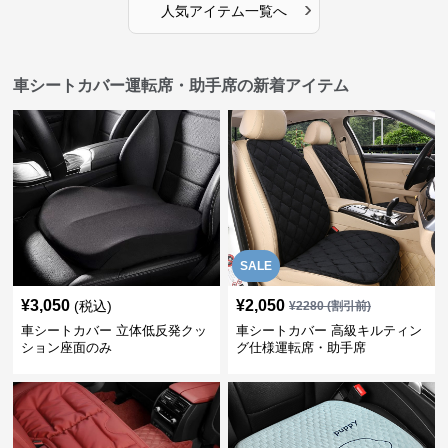
›
人気アイテム一覧へ
車シートカバー運転席・助手席の新着アイテム
SALE
¥
3,050
¥
2,050
(税込)
¥
2280
(割引前)
車シートカバー 立体低反発クッ
車シートカバー 高級キルティン
ション座面のみ
グ仕様運転席・助手席