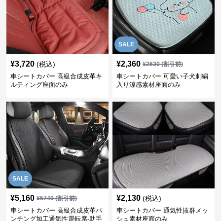
SALE
¥
3,720
¥
2,360
(税込)
¥
2630
(割引前)
車シートカバー 高級合成皮革キ
車シートカバー 可愛い子犬刺繍
ルティング座面のみ
入り涼感素材座面のみ
SALE
¥
5,160
¥
2,130
(税込)
¥
5740
(割引前)
車シートカバー 高級合成皮革パ
車シートカバー 通気性抜群メッ
ンチング加工通気性運転席-助手
シュ素材座面のみ