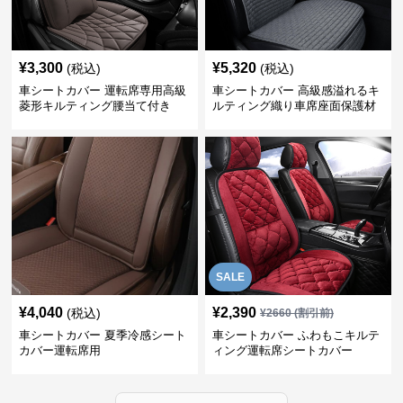
¥
3,300
¥
5,320
(税込)
(税込)
車シートカバー 運転席専用高級
車シートカバー 高級感溢れるキ
菱形キルティング腰当て付き
ルティング織り車席座面保護材
SALE
¥
4,040
¥
2,390
(税込)
¥
2660
(割引前)
車シートカバー 夏季冷感シート
車シートカバー ふわもこキルテ
カバー運転席用
ィング運転席シートカバー