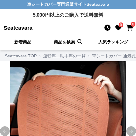
車シートカバー
専門通販サイト
Seatcavara
5,000
円以上のご購入で送料無料
0
0
Seatcavara
新着商品
商品を検索
人気ランキング
Seatcavara TOP
›
運転席・助手席の一覧
›
車シートカバー 通気
Previous slide
Ne