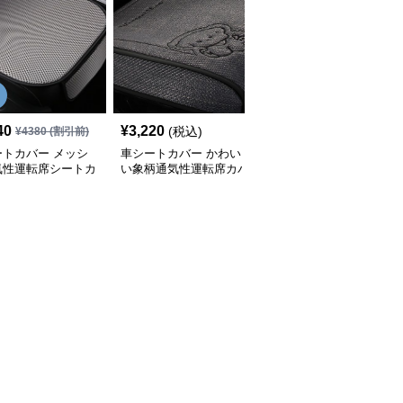
SALE
40
¥
3,220
¥
6,890
(税込)
¥
4380
(割引前)
¥
7660
(割引前)
ートカバー メッシ
車シートカバー かわい
車シートカバー 高級感
気性運転席シートカ
い象柄通気性運転席カバ
ある運転席シートカバー
ー