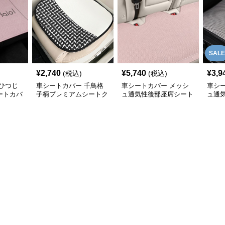
SALE
¥
2,740
¥
5,740
¥
3,9
(税込)
(税込)
ひつじ
車シートカバー 千鳥格
車シートカバー メッシ
車シ
ートカバ
子柄プレミアムシートク
ュ通気性後部座席シート
ュ通
ッション
カバー
バー