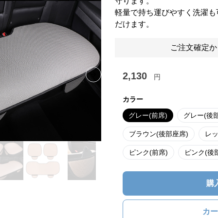
守ります。
軽量で持ち運びやすく洗濯も
だけます。
ご注文確定か
2,130
円
Next slide
カラー
グレー(前席)
グレー(後
ブラウン(後部座席)
レッ
ピンク(前席)
ピンク(後
購
カー