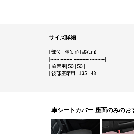
サイズ詳細
| 部位 | 横(cm) | 縦(cm) |
|------|--------|----------|----------|
| 前席用| 50 | 50 |
| 後部座席用 | 135 | 48 |
車シートカバー
座面のみ
のお