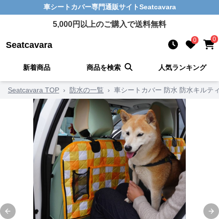
車シートカバー
専門通販サイト
Seatcavara
5,000
円以上のご購入で送料無料
0
0
Seatcavara
新着商品
商品を検索
人気ランキング
Seatcavara TOP
›
防水の一覧
›
車シートカバー 防水 防水キルテ
Previous slide
Ne