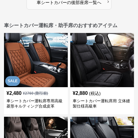
›
車シートカバー
の
後部座席
一覧へ
車シートカバー運転席・助手席のおすすめアイテム
SALE
¥
2,480
¥
2,880
(税込)
¥
2760
(割引前)
車シートカバー運転席専用高級
車シートカバー運転席用 立体縫
菱形キルティング合成皮革
製仕様高級車