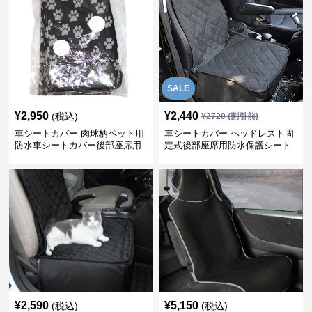
SALE
¥
2,950
¥
2,440
(税込)
¥
2720
(割引前)
車シートカバー 肉球柄ペット用
車シートカバー ヘッドレスト固
防水車シートカバー後部座席用
定式後部座席用防水保護シート
カバー
¥
2,590
¥
5,150
(税込)
(税込)