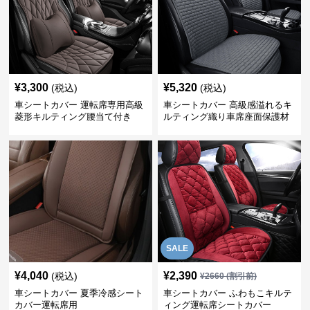
¥
3,300
¥
5,320
(税込)
(税込)
車シートカバー 運転席専用高級
車シートカバー 高級感溢れるキ
菱形キルティング腰当て付き
ルティング織り車席座面保護材
SALE
¥
4,040
¥
2,390
(税込)
¥
2660
(割引前)
車シートカバー 夏季冷感シート
車シートカバー ふわもこキルテ
カバー運転席用
ィング運転席シートカバー