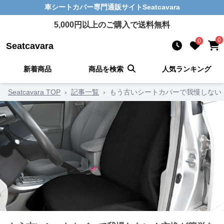
車シートカバー
専門通販サイト
Seatcavara
5,000
円以上のご購入で送料無料
0
0
Seatcavara
新着商品
商品を検索
人気ランキング
Seatcavara TOP
›
記事一覧
›
もう古いシートカバーで我慢しない