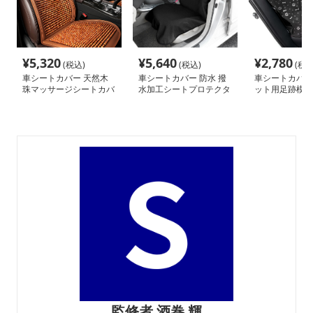
¥
5,320
¥
5,640
¥
2,780
(税込)
(税込)
(税込
車シートカバー 天然木
車シートカバー 防水 撥
車シートカバー 
珠マッサージシートカバ
水加工シートプロテクタ
ット用足跡模様
ー
ー
保護カバー
監修者 酒巻 輝