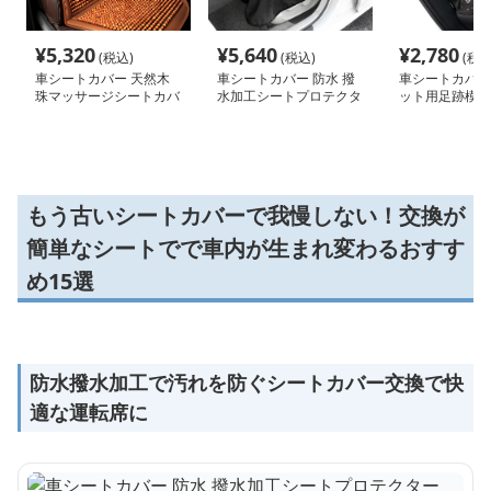
¥
5,320
¥
5,640
¥
2,780
(税込)
(税込)
(税込
車シートカバー 天然木
車シートカバー 防水 撥
車シートカバー 
珠マッサージシートカバ
水加工シートプロテクタ
ット用足跡模様
ー
ー
保護カバー
もう古いシートカバーで我慢しない！交換が
簡単なシートでで車内が生まれ変わるおすす
め15選
防水撥水加工で汚れを防ぐシートカバー交換で快
適な運転席に