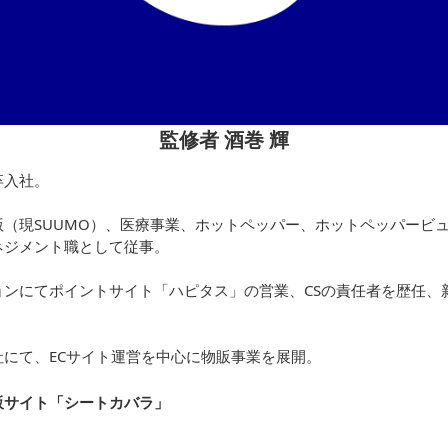
監修者 酒巻 輝
卒入社。
（現SUUMO）、医療事業、ホットペッパー、ホットペッパービュ
ネジメント職として従事。
ョンにてポイントサイト「ハピタス」の営業、CSの責任者を歴任、
にて、ECサイト運営を中心に物販事業を展開。
販サイト「シートカバラ
」