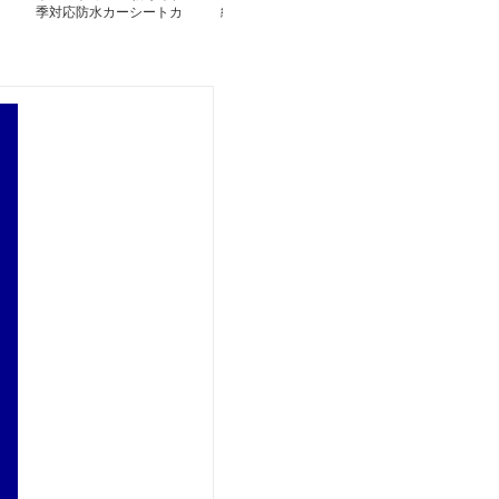
季対応防水カーシートカ
級防水革調シートカバー
高級感溢れるキ
バー
グ