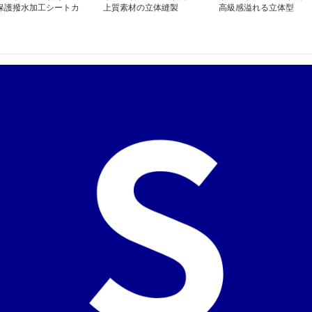
保護撥水加工シートカ
上質素材の立体縫製
高級感溢れる立体型
ー