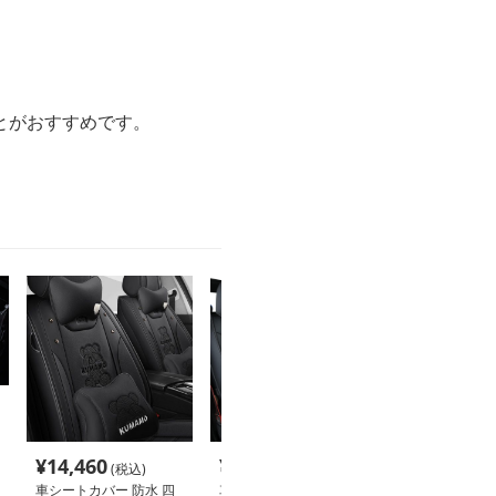
とがおすすめです。
¥
14,460
¥
9,980
¥
4,200
(税込)
(税込)
(税込
車シートカバー 防水 四
車シートカバー 防水 高
車シートカバー