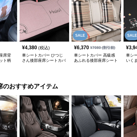
SALE
SALE
¥
4,380
¥
6,370
¥
3,9
(税込)
¥
7080
(割引前)
座席背
車シートカバー ひつじ
車シートカバー 高級感
車シ
ット柄
さん後部座席シートカバ
あふれる後部座席シート
いく
ー
カバー
トカ
席
のおすすめアイテム