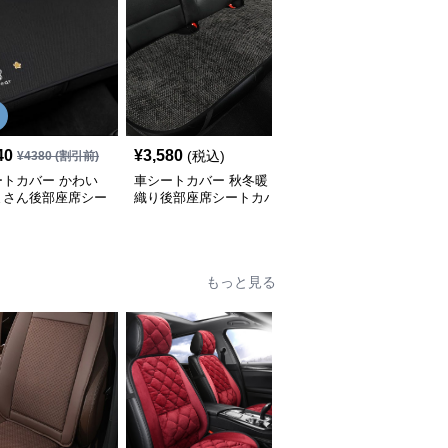
SALE
40
¥
3,580
¥
5,540
(税込)
¥
4380
(割引前)
¥
6160
(割引前)
ートカバー かわい
車シートカバー 秋冬暖
車シートカバー くまさ
まさん後部座席シー
織り後部座席シートカバ
ん後部座席シートカバー
バー
ー
セット
もっと見る