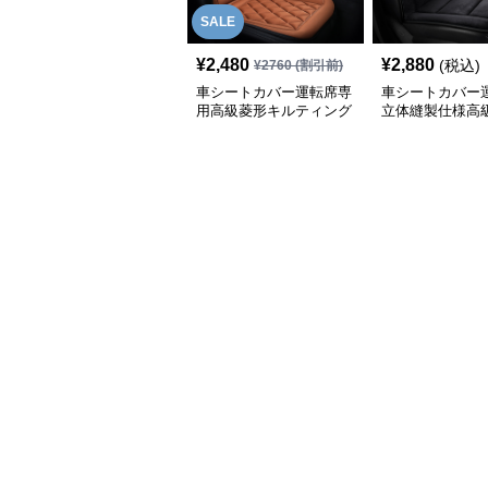
SALE
¥
2,480
¥
2,880
(税込)
¥
2760
(割引前)
車シートカバー運転席専
車シートカバー
用高級菱形キルティング
立体縫製仕様高
合成皮革