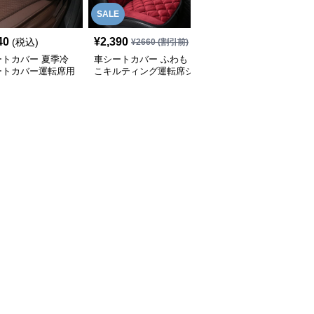
SALE
40
¥
2,390
¥
5,320
(税込)
(税込)
¥
2660
(割引前)
ートカバー 夏季冷
車シートカバー ふわも
車シートカバー 天然木
ートカバー運転席用
こキルティング運転席シ
珠マッサージシートカバ
ートカバー
ー