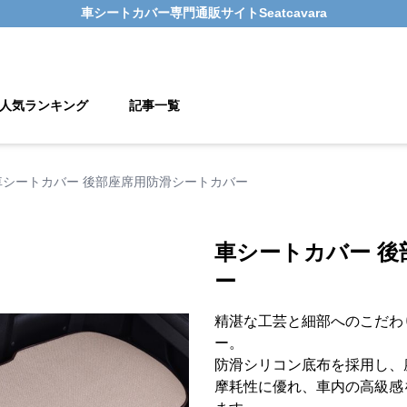
車シートカバー
専門通販サイト
Seatcavara
人気ランキング
記事一覧
車シートカバー 後部座席用防滑シートカバー
車シートカバー 後
ー
精湛な工芸と細部へのこだわ
ー。
防滑シリコン底布を採用し、
摩耗性に優れ、車内の高級感