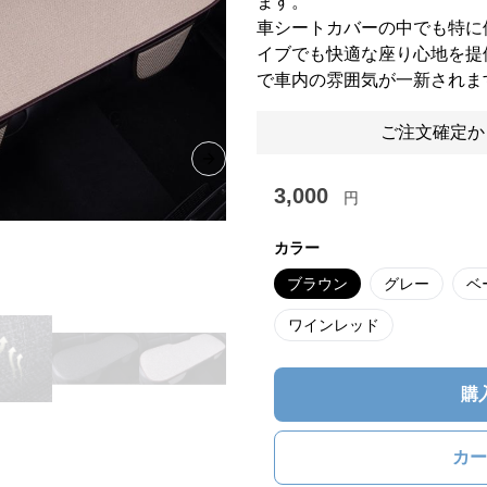
ます。
車シートカバーの中でも特に
イブでも快適な座り心地を提
で車内の雰囲気が一新されま
ご注文確定か
Next slide
3,000
円
カラー
ブラウン
グレー
ベ
ワインレッド
購
カー