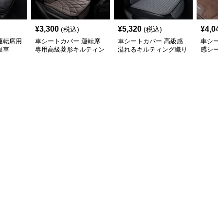
¥
3,300
¥
5,320
¥
4,0
(税込)
(税込)
運転席用
車シートカバー 運転席
車シートカバー 高級感
車シ
級車
専用高級菱形キルティン
溢れるキルティング織り
感シ
グ腰当て付き
車席座面保護材