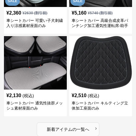
SALE
SALE
¥
2,360
¥
5,160
¥
2630
(割引前)
¥
5740
(割引前)
車シートカバー 可愛い子犬刺繍
車シートカバー 高級合成皮革パ
入り涼感素材座面のみ
ンチング加工通気性運転席-助手
席
¥
2,130
¥
2,510
(税込)
(税込)
車シートカバー 通気性抜群メッ
車シートカバー キルティング立
シュ素材座面のみ
体加工座面のみ
›
新着アイテムの一覧へ