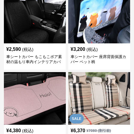
¥
2,590
¥
3,200
(税込)
(税込)
車シートカバー もこもこボア素
車シートカバー 座席背面保護カ
材の温もり車内インテリアカバ
バー ペット柄
ー
SALE
¥
4,380
¥
6,370
(税込)
¥
7080
(割引前)