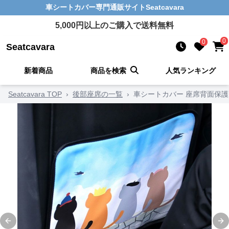
車シートカバー
専門通販サイト
Seatcavara
5,000
円以上のご購入で送料無料
0
0
Seatcavara
新着商品
商品を検索
人気ランキング
Seatcavara TOP
›
後部座席の一覧
›
車シートカバー 座席背面保護
Previous slide
Ne