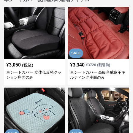
SALE
¥
3,050
¥
3,340
(税込)
¥
3720
(割引前)
車シートカバー 立体低反発クッ
車シートカバー 高級合成皮革キ
ション座面のみ
ルティング座面のみ