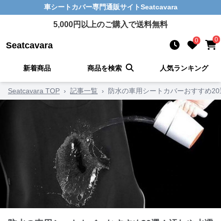
車シートカバー
専門通販サイト
Seatcavara
5,000
円以上のご購入で送料無料
0
0
Seatcavara
新着商品
商品を検索
人気ランキング
Seatcavara TOP
›
記事一覧
›
防水の車用シートカバーおすすめ2