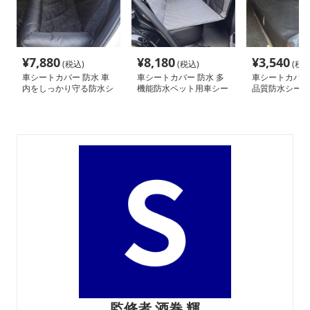
¥
7,880
¥
8,180
¥
3,540
(税込)
(税込)
(税込
車シートカバー 防水 車
車シートカバー 防水 多
車シートカバー 
内をしっかり守る防水シ
機能防水ペット用車シー
品質防水シート
ートカバー
トカバー
監修者 酒巻 輝