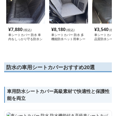
¥
7,880
¥
8,180
¥
3,540
(税込)
(税込)
(税込
車シートカバー 防水 車
車シートカバー 防水 多
車シートカバー 
内をしっかり守る防水シ
機能防水ペット用車シー
品質防水シート
ートカバー
トカバー
防水の車用シートカバーおすすめ20選
車用防水シートカバー高級素材で快適性と保護性
能を両立