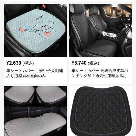
¥
2,630
¥
5,740
(税込)
(税込)
車シートカバー 可愛い子犬刺繍
車シートカバー 高級合成皮革パ
入り涼感素材座面のみ
ンチング加工通気性運転席-助手
席