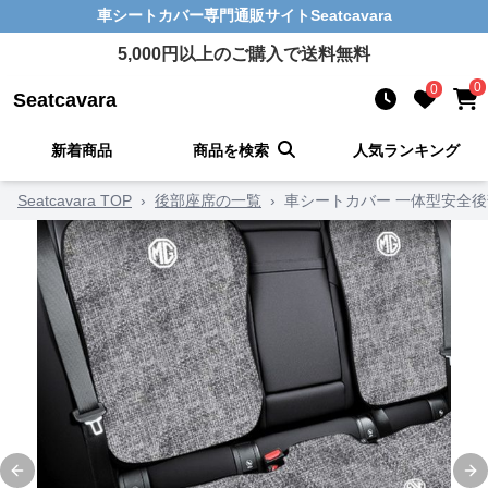
車シートカバー
専門通販サイト
Seatcavara
5,000
円以上のご購入で送料無料
0
0
Seatcavara
新着商品
商品を検索
人気ランキング
Seatcavara TOP
›
後部座席の一覧
›
車シートカバー 一体型安全
Previous slide
Ne