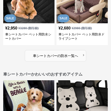
SALE
SALE
¥
2,950
¥
2,680
¥
3280
(割引前)
¥
2980
(割引前)
車シートカバー ペット用防水シ
車シートカバー ペット用防水ド
ートカバー
ライブシート
›
車シートカバー
の
防水
一覧へ
車シートカバーかわいいのおすすめアイテム