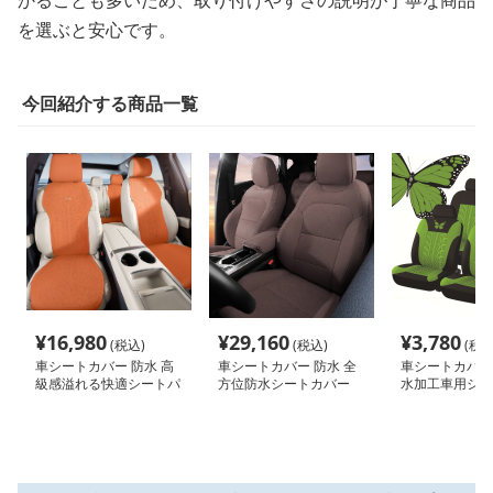
を選ぶと安心です。
今回紹介する商品一覧
¥
16,980
¥
29,160
¥
3,780
(税込)
(税込)
(税込
車シートカバー 防水 高
車シートカバー 防水 全
車シートカバー 
級感溢れる快適シートパ
方位防水シートカバー
水加工車用シー
ッド