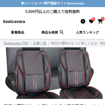
車シートカバー
専門通販サイト
Seatcavara
5,000
円以上のご購入で送料無料
0
0
Seatcavara
新着商品
商品を検索
人気ランキング
Seatcavara TOP
›
記事一覧
›
毎日の運転がもっと楽しくなる！軽自