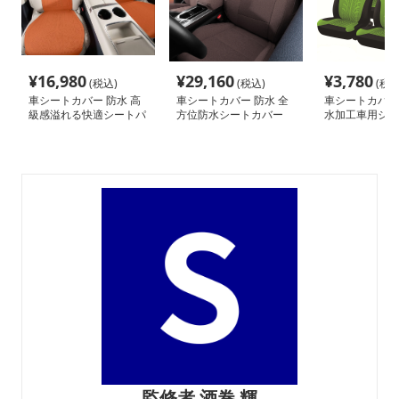
¥
16,980
¥
29,160
¥
3,780
(税込)
(税込)
(税込
車シートカバー 防水 高
車シートカバー 防水 全
車シートカバー 
級感溢れる快適シートパ
方位防水シートカバー
水加工車用シー
ッド
監修者 酒巻 輝