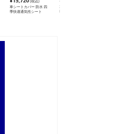
¥
15,720
¥
14,460
¥
13,040
(税込)
(税込)
(税
車シートカバー 防水 四
車シートカバー 防水 四
車シートカバー 
季快適通気性シート
季対応防水カーシートカ
ールシーズン快
バー
ートカバー