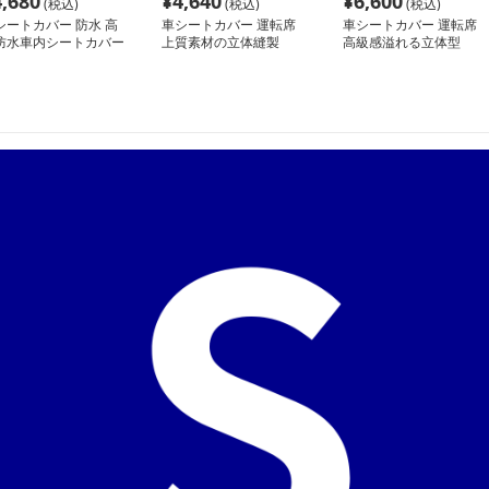
4,680
¥
4,640
¥
6,600
(税込)
(税込)
(税込)
シートカバー 防水 高
車シートカバー 運転席
車シートカバー 運転席
防水車内シートカバー
上質素材の立体縫製
高級感溢れる立体型
ット