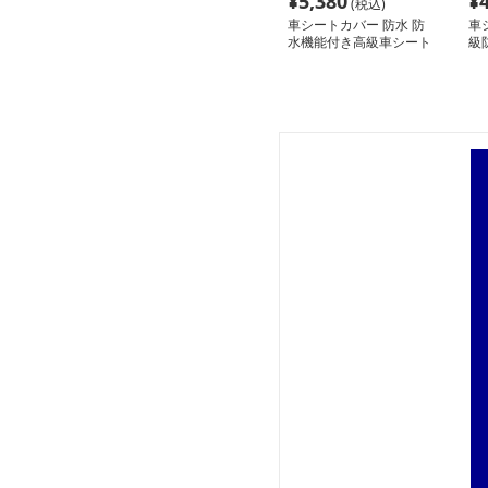
¥
5,380
¥
(税込)
車シートカバー 防水 防
車
水機能付き高級車シート
級
カバー
セ